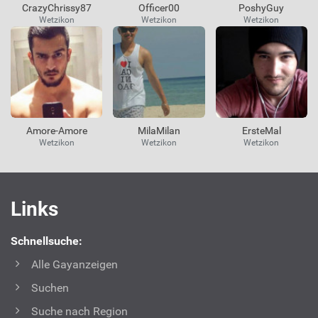
CrazyChrissy87
Officer00
PoshyGuy
Wetzikon
Wetzikon
Wetzikon
Amore-Amore
MilaMilan
ErsteMal
Wetzikon
Wetzikon
Wetzikon
Interessante
Links
Links
Schnellsuche:
Alle Gayanzeigen
Suchen
Suche nach Region