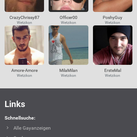
CrazyChrissy87
Officer00
PoshyGuy
Wetzikon
Wetzikon
Wetzikon
Amore-Amore
MilaMilan
ErsteMal
Wetzikon
Wetzikon
Wetzikon
Interessante
Links
Links
Schnellsuche:
Alle Gayanzeigen