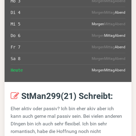
Mo 3
Morgen
Mittag
Abend
Di 4
Morgen
Mittag
Abend
Mi 5
Morgen
Mittag
Abend
Do 6
Morgen
Mittag
Abend
Fr 7
Morgen
Mittag
Abend
Sa 8
Morgen
Mittag
Abend
Heute
Morgen
Mittag
Abend
StMan299(21) Schreibt:
Eher aktiv oder passiv? Ich bin eher akiv aber ich
kann auch gerne mal passiv sein. Bei vielen anderen
DIngen bin ich auch sehr flexibel. Ich bin sehr
romantisch, habe die Hoffnung noch nicht