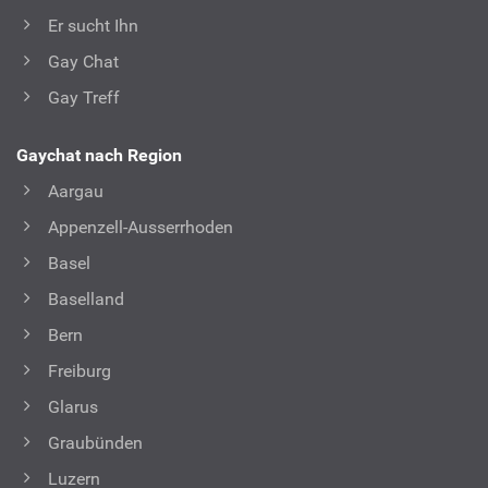
Er sucht Ihn
Gay Chat
Gay Treff
Gaychat nach Region
Aargau
Appenzell-Ausserrhoden
Basel
Baselland
Bern
Freiburg
Glarus
Graubünden
Luzern