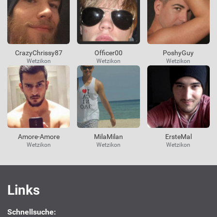
CrazyChrissy87
Officer00
PoshyGuy
Wetzikon
Wetzikon
Wetzikon
Amore-Amore
MilaMilan
ErsteMal
Wetzikon
Wetzikon
Wetzikon
Interessante
Links
Links
Schnellsuche: