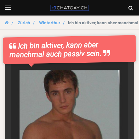
Chatgay.ch
Togg
Toggle
navigation
Sear
Zürich
Winterthur
Ich bin aktiver, kann aber manchmal
Ich bin aktiver, kann aber
manchmal auch passiv sein.