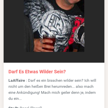
Darf Es Etwas Wilder Sein?
LaAffaire
: Darf es ein bisschen wilder sein? Ich will
nicht um den heißen Brei herumreden... also mach
eine Ankündigung! Mach mich geiler denn je, indem
du ein...