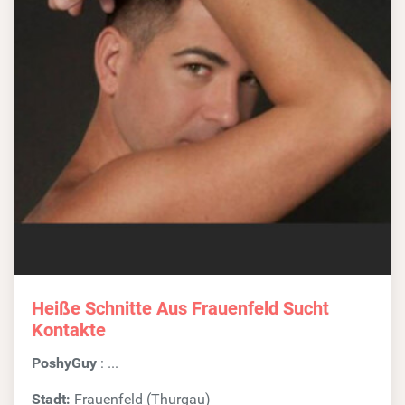
Heiße Schnitte Aus Frauenfeld Sucht
Kontakte
PoshyGuy
: ...
Stadt:
Frauenfeld (Thurgau)